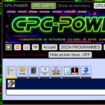
CPC-POWER :
CPC-SOFTS
(Base de données) -
CPCA
Accueil
20154 PROGRAMMES
Session end : 12h00m00s
Hide picture Sexe : OFF