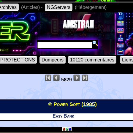
rchives
(Articles) -
NGServers
(Hébergement)
PROTECTIONS
Dumpeurs
10120 commentaires
Lien
5829
© Power Soft (
1985
)
Easy Bank