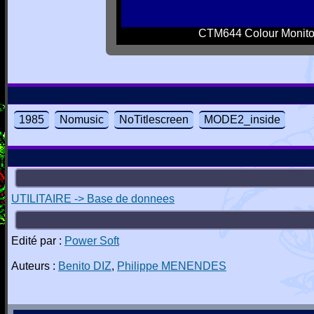
CTM644 Colour Monito
1985
Nomusic
NoTitlescreen
MODE2_inside
UTILITAIRE -> Base de donnees
Edité par :
Power Soft
Auteurs :
Benito DIZ
,
Philippe MENENDES