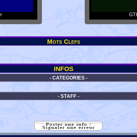
r
GT6
Mots Clefs
INFOS
- CATEGORIES -
- STAFF -