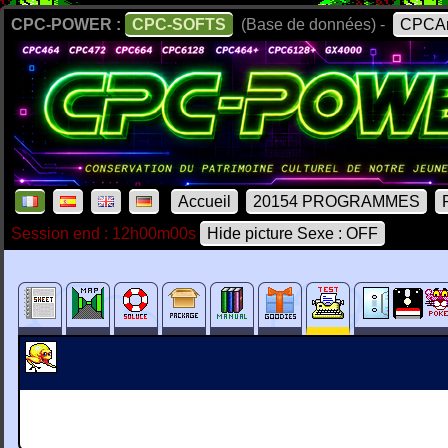
CPC-POWER :
CPC-SOFTS
(Base de données) -
CPCAr
Accueil
20154 PROGRAMMES
Session end : 12h00m00s
Hide picture Sexe : OFF