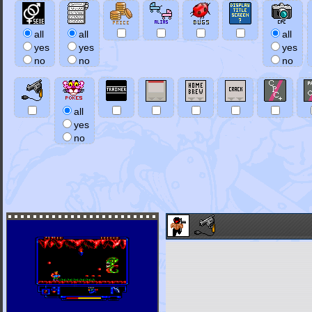
all
all
all
yes
yes
yes
no
no
no
all
yes
no