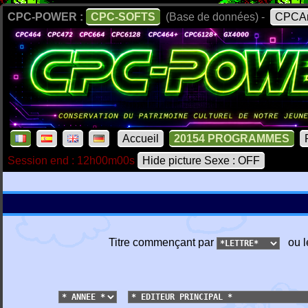
CPC-POWER :
CPC-SOFTS
(Base de données) -
CPCAr
Accueil
20154 PROGRAMMES
Session end : 12h00m00s
Hide picture Sexe : OFF
Titre commençant par
ou l