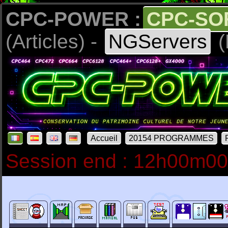
CPC-POWER :
CPC-SO
(Articles) -
NGServers
(
Accueil
20154 PROGRAMMES
Session end : 12h00m0