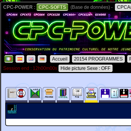
CPC-POWER :
CPC-SOFTS
(Base de données) -
CPCAr
Accueil
20154 PROGRAMMES
Session end : 12h00m00s
Hide picture Sexe : OFF