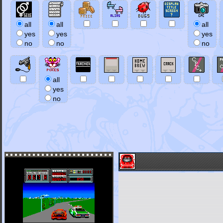
all
all
all
yes
yes
yes
no
no
no
all
yes
no