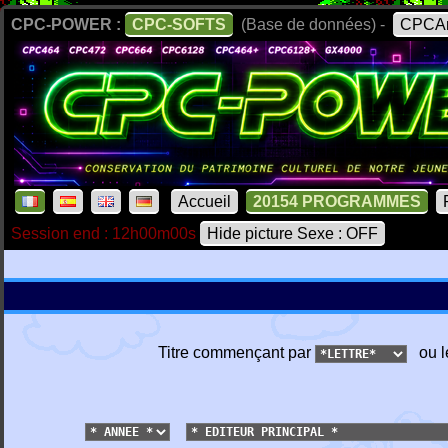
CPC-POWER :
CPC-SOFTS
(Base de données) -
CPCAr
Accueil
20154 PROGRAMMES
Session end : 12h00m00s
Hide picture Sexe : OFF
Titre commençant par
ou l