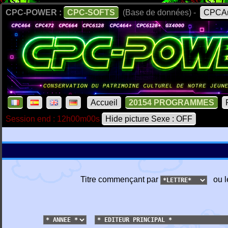
CPC-POWER :
CPC-SOFTS
(Base de données) -
CPCAr
Accueil
20154 PROGRAMMES
Session end : 12h00m00s
Hide picture Sexe : OFF
Titre commençant par
ou l